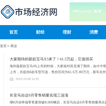
首页
财经
理财
消费
首页
商业
>
大家期待的新款宝马X5来了！61.5万起，它值得买
海外版新款宝马X5上市的时候，大家就对其充满了期待，如今中期
上市，共提供6款车型可选，售价区间为61.5万-80万元，新车
2023-10-08 14:20
长安马自达9月零售销量实现三连涨
继8月份终端零售量突破8,000辆后，长安马自达9月零售销量再次超