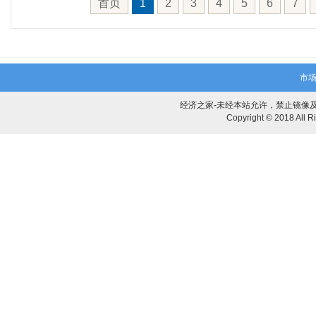
首页
1
2
3
4
5
6
7
市场
经济之家-未经本站允许，禁止镜像及复制本
Copyright © 2018 Al