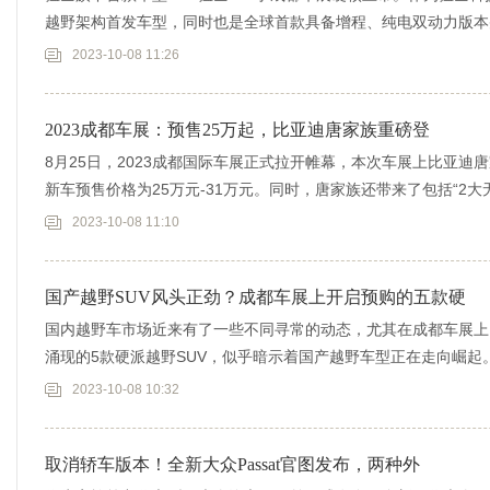
越野架构首发车型，同时也是全球首款具备增程、纯电双动力版本
2023-10-08 11:26
2023成都车展：预售25万起，比亚迪唐家族重磅登
8月25日，2023成都国际车展正式拉开帷幕，本次车展上比亚
新车预售价格为25万元-31万元。同时，唐家族还带来了包括“2
2023-10-08 11:10
国产越野SUV风头正劲？成都车展上开启预购的五款硬
国内越野车市场近来有了一些不同寻常的动态，尤其在成都车展上
涌现的5款硬派越野SUV，似乎暗示着国产越野车型正在走向崛
注，让我们
2023-10-08 10:32
取消轿车版本！全新大众Passat官图发布，两种外