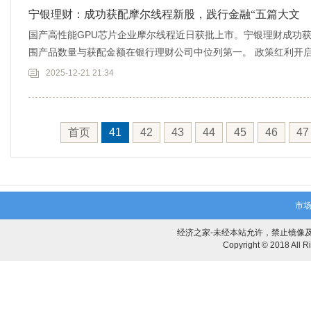
宁银理财：成功获配摩尔线程新股，践行金融“五篇大文
国产高性能GPU芯片企业摩尔线程近日获批上市。宁银理财成功
围产品数量与获配金额在银行理财公司中位列第一。 政策红利开
能力率
2025-12-21 21:34
首页
41
42
43
44
45
46
47
市场
经济之家-未经本站允许，禁止镜像及复制本
Copyright © 2018 Al