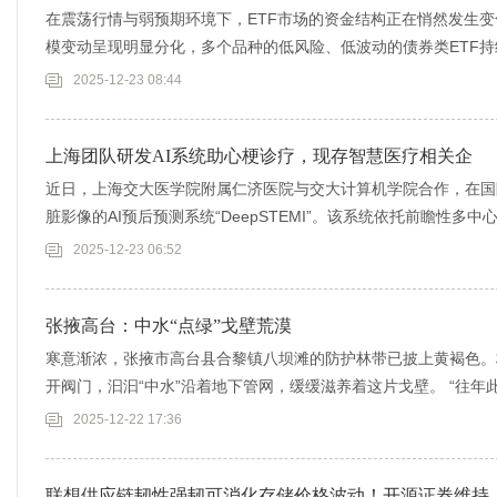
在震荡行情与弱预期环境下，ETF市场的资金结构正在悄然发生变
模变动呈现明显分化，多个品种的低风险、低波动的债券类ETF
的
2025-12-23 08:44
上海团队研发AI系统助心梗诊疗，现存智慧医疗相关企
近日，上海交大医学院附属仁济医院与交大计算机学院合作，在国
脏影像的AI预后预测系统“DeepSTEMI”。该系统依托前瞻性
2025-12-23 06:52
张掖高台：中水“点绿”戈壁荒漠
寒意渐浓，张掖市高台县合黎镇八坝滩的防护林带已披上黄褐色。
开阀门，汩汩“中水”沿着地下管网，缓缓滋养着这片戈壁。 “往
截。”刘万
2025-12-22 17:36
联想供应链韧性强韧可消化存储价格波动！开源证券维持