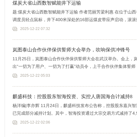
煤炭大省山西数智赋能井下运输
题:煤炭大省山西数智赋能井下运输 作者范丽芳梁利惠 在位于山
调度员轻点鼠标，井下400米深处的16部运煤皮带应声启动，滚
2025-12-22 07:32
岚图泰山合作伙伴保供誓师大会举办，吹响保供冲锋号
11月25日，岚图泰山合作伙伴保供誓师大会在武汉举办。会上，
出“一切为了用户、一切为了打赢”动员令，上千合作伙伴集体誓
作
2025-12-22 05:03
麒盛科技：控股股东智海投资、实控人唐国海合计减持8
杨洋编|李亦辉 11月24日，麒盛科技发布公告称，控股股东嘉兴
已完成部分减持计划。其中，智海投资通过大宗交易方式减持了4,922
2025-12-22 02:06