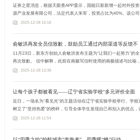
证券之星消息，根据天眼查APP显示，国能日新新增一起对外投资
源产业发展有限公司，法定代表人朱军，投资占比为40%。该公
为40
2025-12-28 16:18
俞敏洪再发全员信致歉，鼓励员工通过内部渠道等反馈不
11月23日，新东方创始人俞敏洪发布主题为“让我们一起努力”
再次致歉。 信中解释，此前在南极写信时使用的南极描述与比喻
老
2025-12-28 13:38
让每个孩子都被看见——辽宁省实验学校“多元评价全面
近日，一场名为“看见光”的主题活动在辽宁省实验学校举行。学
树立了“坚持热爱”的榜样，引导全体学生发现自己和别人的优点，让
快
2025-12-28 11:54
以“四季之约”护航城市“奔跑者”，四季暖“蜂”行动