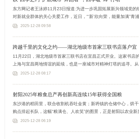
东方网记者王泳婷11月23日报道:为进一步巩固拓展新兴领域党
对新就业群体的关心关爱工作，近日，“‘新’欣向荣，能量加满”青
2025-12-28 09:58
跨越千里的文化之约——湖北地级市首家三联书店落户宜
11月22日，湖北地级市首家三联书店在宜昌正式开业。这家书店
上海与宜昌两地情谊的延续，也是一座城市对精神灯塔的追寻。从
创造了
2025-12-28 08:17
射阳2025年粮食总产再创新高连续15年获得全国粮
东沙港的稻田里，联合收割机吞吐金黄；新坍镇的仓储中心，烘干
购点排起长队，这幅“粮满仓、人欢笑”的图景，正是射阳以农业
截至11月
2025-12-28 06:19